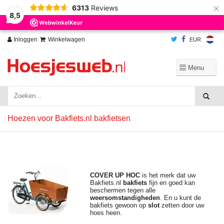
×
6313
Reviews
Wij slaan cookies op om onze website te verbeteren. Is dat akkoord?
Ja
8,5
Nee
Meer over cookies »
Inloggen
Winkelwagen
EUR
Hoezen voor Bakfiets.nl bakfietsen
COVER UP HOC
is het merk dat uw
Bakfiets.nl
bakfiets
fijn en goed kan
beschermen tegen alle
weersomstandigheden
. En u kunt de
bakfiets gewoon op
slot
zetten door uw
hoes heen.