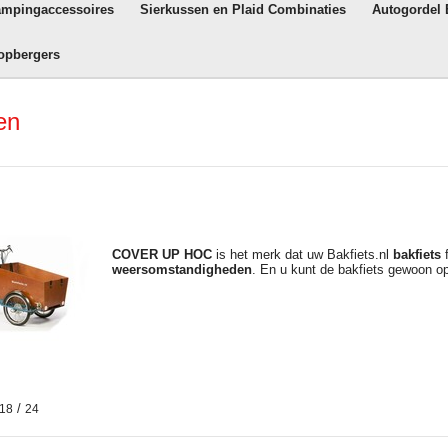
ampingaccessoires
Sierkussen en Plaid Combinaties
Autogordel
opbergers
en
COVER UP HOC
is het merk dat uw Bakfiets.nl
bakfiets
f
weersomstandigheden
. En u kunt de bakfiets gewoon o
/
18
24