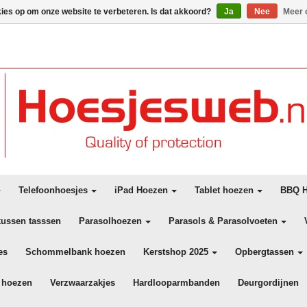
kies op om onze website te verbeteren. Is dat akkoord?
Ja
Nee
Meer 
Telefoonhoesjes
iPad Hoezen
Tablet hoezen
BBQ H
kussen tasssen
Parasolhoezen
Parasols & Parasolvoeten
es
Schommelbank hoezen
Kerstshop 2025
Opbergtassen
 hoezen
Verzwaarzakjes
Hardlooparmbanden
Deurgordijnen