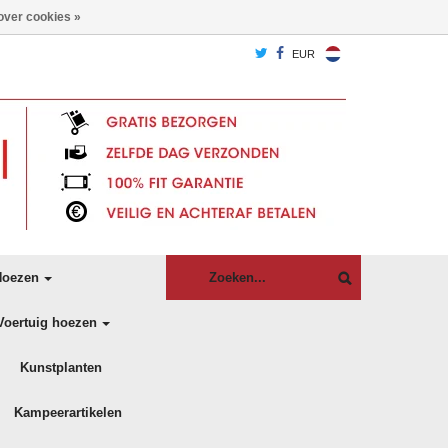
over cookies »
EUR
oezen
Voertuig hoezen
Kunstplanten
Kampeerartikelen