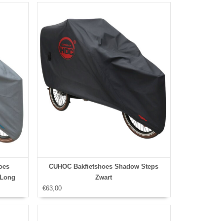
oes
CUHOC Bakfietshoes Shadow Steps
 Long
Zwart
€63,00