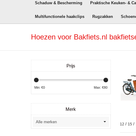
Schaduw & Bescherming
Praktische Keuken- & C
Multifunctionele haakclips
Rugzakken
Schoen
Hoezen voor Bakfiets.nl bakfiets
Prijs
Min: €
0
Max: €
80
Merk
/
/
12
15