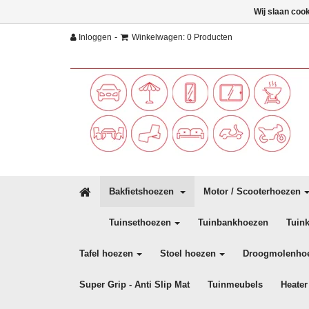
Wij slaan coo
-
Inloggen
Winkelwagen: 0 Producten
Bakfietshoezen
Motor / Scooterhoezen
Tuinsethoezen
Tuinbankhoezen
Tuin
Tafel hoezen
Stoel hoezen
Droogmolenho
Super Grip - Anti Slip Mat
Tuinmeubels
Heater