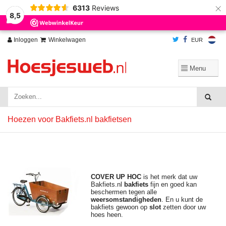
×
6313
Reviews
Wij slaan cookies op om onze website te verbeteren. Is dat akkoord?
Ja
8,5
Nee
Meer over cookies »
Inloggen
Winkelwagen
EUR
Hoezen voor Bakfiets.nl bakfietsen
COVER UP HOC
is het merk dat uw
Bakfiets.nl
bakfiets
fijn en goed kan
beschermen tegen alle
weersomstandigheden
. En u kunt de
bakfiets gewoon op
slot
zetten door uw
hoes heen.