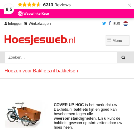
×
6313
Reviews
Wij slaan cookies op om onze website te verbeteren. Is dat akkoord?
Ja
8,5
Nee
Meer over cookies »
Inloggen
Winkelwagen
EUR
Hoezen voor Bakfiets.nl bakfietsen
COVER UP HOC
is het merk dat uw
Bakfiets.nl
bakfiets
fijn en goed kan
beschermen tegen alle
weersomstandigheden
. En u kunt de
bakfiets gewoon op
slot
zetten door uw
hoes heen.