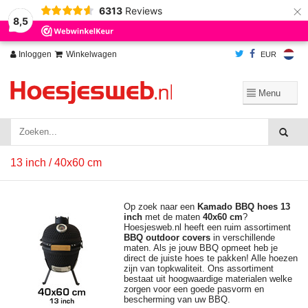
×
6313
Reviews
Wij slaan cookies op om onze website te verbeteren. Is dat akkoord?
Ja
8,5
Nee
Meer over cookies »
Inloggen
Winkelwagen
EUR
13 inch / 40x60 cm
Op zoek naar een
Kamado BBQ hoes 13
inch
met de maten
40x60
cm
?
Hoesjesweb.nl heeft een ruim assortiment
BBQ outdoor covers
in verschillende
maten. Als je jouw BBQ opmeet heb je
direct de juiste hoes te pakken! Alle hoezen
zijn van topkwaliteit. Ons assortiment
bestaat uit hoogwaardige materialen welke
zorgen voor een goede pasvorm en
bescherming van uw BBQ.