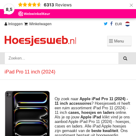
×
6313
Reviews
Wij slaan cookies op om onze website te verbeteren. Is dat akkoord?
Ja
8,5
Nee
Meer over cookies »
Inloggen
Winkelwagen
EUR
iPad Pro 11 inch (2024)
Op zoek naar
Apple iPad Pro 11 (2024) -
11 inch
accessoires
? Hoesjesweb.nl heeft
een ruim assortiment iPad Pro 11 (2024) -
11 inch
cases, hoesjes en laders
online.
Als je op jouw
Apple
iPad
klikt vind je ons
aanbod Apple iPad Pro 11 (2024) - hoesjes,
cases en laders. Alle iPad Apple hoesjes
zijn gemaakt van de
beste kwaliteit
. Ons
assortiment bestaat uit hoogwaardig