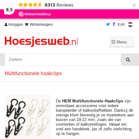
×
6313
Reviews
Wij slaan cookies op om onze website te verbeteren. Is dat akkoord?
Ja
8,5
Nee
Meer over cookies »
Inloggen
Winkelwagen
EUR
Multifunctionele haakclips
De
HEM Multifunctionele Haakclips
zijn
onmisbare accessoires voor iedere
kampeerder of balkonliefhebber. Dankzij de
stevige klem bevestig je ze moeiteloos aan
buizen van 19-22 mm, zoals die van
voortenten of balkonrelingen. Ideaal om
snel een handdoek, jas of zelfs verlichting
op te hangen.