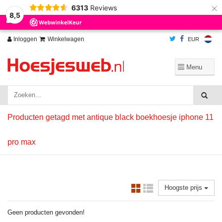
×
6313
Reviews
Wij slaan cookies op om onze website te verbeteren. Is dat akkoord?
Ja
8,5
Nee
Meer over cookies »
Inloggen
Winkelwagen
EUR
Producten getagd met antique black boekhoesje iphone 11
pro max
Hoogste prijs
Geen producten gevonden!