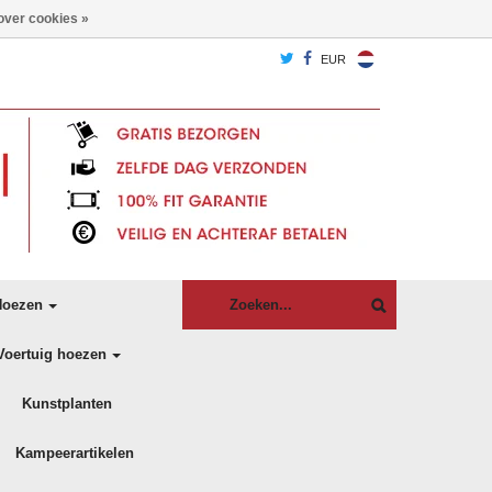
over cookies »
EUR
oezen
Voertuig hoezen
Kunstplanten
Kampeerartikelen