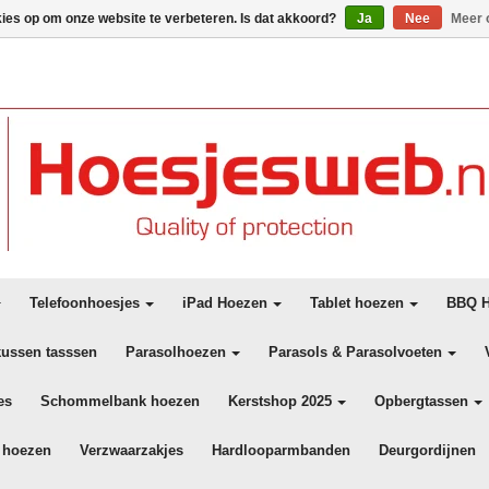
kies op om onze website te verbeteren. Is dat akkoord?
Ja
Nee
Meer 
Telefoonhoesjes
iPad Hoezen
Tablet hoezen
BBQ H
kussen tasssen
Parasolhoezen
Parasols & Parasolvoeten
es
Schommelbank hoezen
Kerstshop 2025
Opbergtassen
 hoezen
Verzwaarzakjes
Hardlooparmbanden
Deurgordijnen