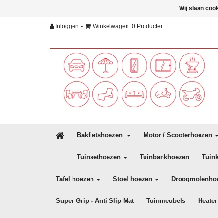
Wij slaan coo
-
Inloggen
Winkelwagen: 0 Producten
Bakfietshoezen
Motor / Scooterhoezen
Tuinsethoezen
Tuinbankhoezen
Tuin
Tafel hoezen
Stoel hoezen
Droogmolenho
Super Grip - Anti Slip Mat
Tuinmeubels
Heater