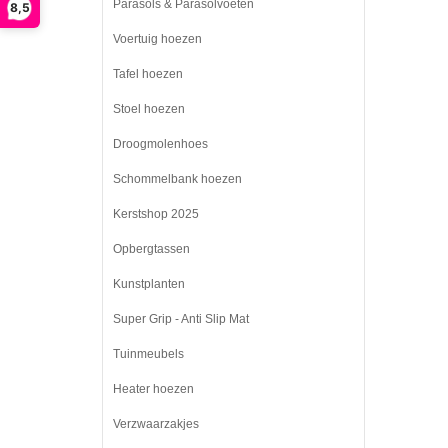
Parasols & Parasolvoeten
8,5
Voertuig hoezen
Tafel hoezen
Stoel hoezen
Droogmolenhoes
Schommelbank hoezen
Kerstshop 2025
Opbergtassen
Kunstplanten
Super Grip - Anti Slip Mat
Tuinmeubels
Heater hoezen
Verzwaarzakjes