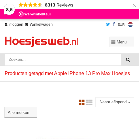
×
6313
Reviews
Wij slaan cookies op om onze website te verbeteren. Is dat akkoord?
Ja
8,5
Nee
Meer over cookies »
Inloggen
Winkelwagen
EUR
Producten getagd met Apple iPhone 13 Pro Max Hoesjes
Naam aflopend