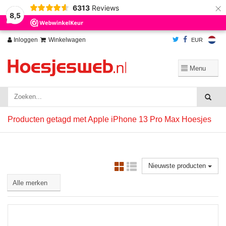
×
6313
Reviews
Wij slaan cookies op om onze website te verbeteren. Is dat akkoord?
Ja
8,5
Nee
Meer over cookies »
Inloggen
Winkelwagen
EUR
Producten getagd met Apple iPhone 13 Pro Max Hoesjes
Nieuwste producten