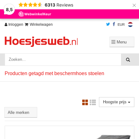
×
6313
Reviews
Wij slaan cookies op om onze website te verbeteren. Is dat akkoord?
Ja
8,5
Nee
Meer over cookies »
Inloggen
Winkelwagen
EUR
Producten getagd met beschermhoes stoelen
Hoogste prijs