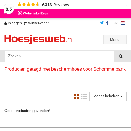
×
6313
Reviews
Wij slaan cookies op om onze website te verbeteren. Is dat akkoord?
Ja
8,5
Nee
Meer over cookies »
Inloggen
Winkelwagen
EUR
Producten getagd met beschermhoes voor Schommelbank
Meest bekeken
Geen producten gevonden!