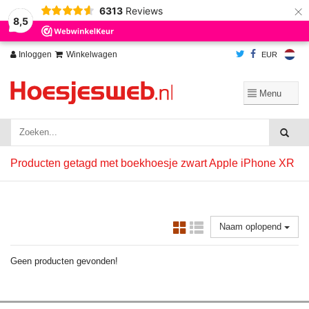
×
6313
Reviews
Wij slaan cookies op om onze website te verbeteren. Is dat akkoord?
Ja
8,5
Nee
Meer over cookies »
Inloggen
Winkelwagen
EUR
Producten getagd met boekhoesje zwart Apple iPhone XR
Naam oplopend
Geen producten gevonden!