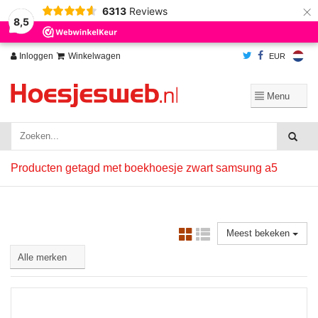
×
6313
Reviews
Wij slaan cookies op om onze website te verbeteren. Is dat akkoord?
Ja
8,5
Nee
Meer over cookies »
Inloggen
Winkelwagen
EUR
Producten getagd met boekhoesje zwart samsung a5
Meest bekeken