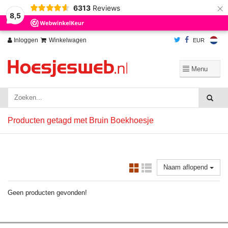
×
6313
Reviews
Wij slaan cookies op om onze website te verbeteren. Is dat akkoord?
Ja
8,5
Nee
Meer over cookies »
Inloggen
Winkelwagen
EUR
Producten getagd met Bruin Boekhoesje
Naam aflopend
Geen producten gevonden!