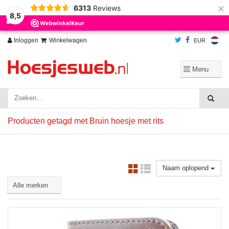
×
6313
Reviews
Wij slaan cookies op om onze website te verbeteren. Is dat akkoord?
Ja
8,5
Nee
Meer over cookies »
Inloggen
Winkelwagen
EUR
Producten getagd met Bruin hoesje met rits
Naam oplopend