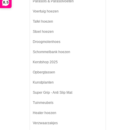
Parasols & Parasolvoeten
8,5
Voertuig hoezen
Tafel hoezen
Stoel hoezen
Droogmolenhoes
Schommelbank hoezen
Kerstshop 2025
Opbergtassen
Kunstplanten
Super Grip - Anti Slip Mat
Tuinmeubels
Heater hoezen
Verzwaarzakjes