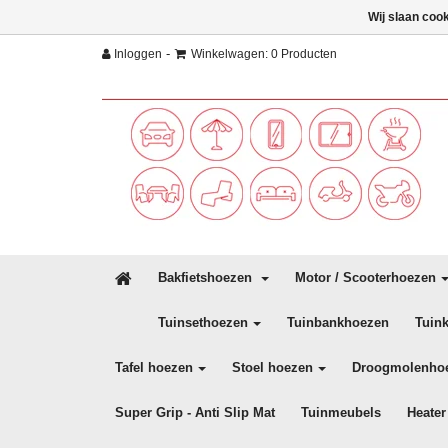
Wij slaan coo
-
Inloggen
Winkelwagen: 0 Producten
Bakfietshoezen
Motor / Scooterhoezen
Tuinsethoezen
Tuinbankhoezen
Tuin
Tafel hoezen
Stoel hoezen
Droogmolenho
Super Grip - Anti Slip Mat
Tuinmeubels
Heater