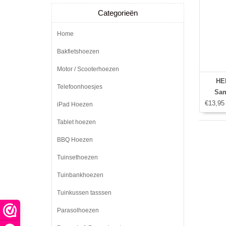
Categorieën
Home
Bakfietshoezen
Motor / Scooterhoezen
HEM
Telefoonhoesjes
Sam
€13,95
iPad Hoezen
Tablet hoezen
BBQ Hoezen
Tuinsethoezen
Tuinbankhoezen
Tuinkussen tasssen
Parasolhoezen