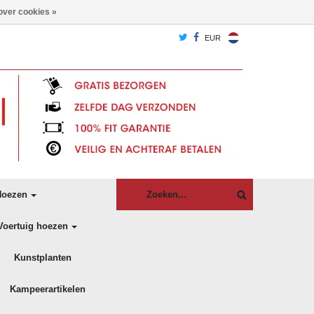
over cookies »
EUR
oezen
Voertuig hoezen
Kunstplanten
Kampeerartikelen