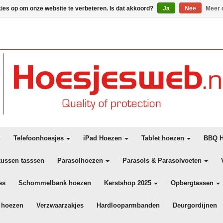
kies op om onze website te verbeteren. Is dat akkoord?
Ja
Nee
Meer 
Telefoonhoesjes
iPad Hoezen
Tablet hoezen
BBQ H
kussen tasssen
Parasolhoezen
Parasols & Parasolvoeten
es
Schommelbank hoezen
Kerstshop 2025
Opbergtassen
 hoezen
Verzwaarzakjes
Hardlooparmbanden
Deurgordijnen