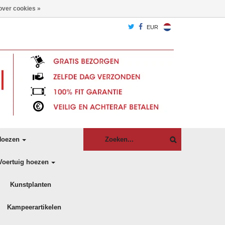
over cookies »
EUR
oezen
Voertuig hoezen
Kunstplanten
Kampeerartikelen