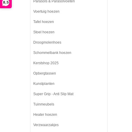
Parasols & Parasolvoeten
8,5
Voertuig hoezen
Tafel hoezen
Stoel hoezen
Droogmolenhoes
Schommelbank hoezen
Kerstshop 2025
Opbergtassen
Kunstplanten
Super Grip - Anti Slip Mat
Tuinmeubels
Heater hoezen
Verzwaarzakjes