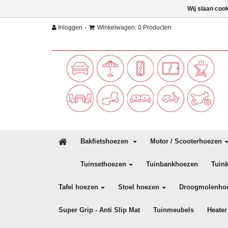
Wij slaan coo
-
Inloggen
Winkelwagen: 0 Producten
Bakfietshoezen
Motor / Scooterhoezen
Tuinsethoezen
Tuinbankhoezen
Tuin
Tafel hoezen
Stoel hoezen
Droogmolenho
Super Grip - Anti Slip Mat
Tuinmeubels
Heater