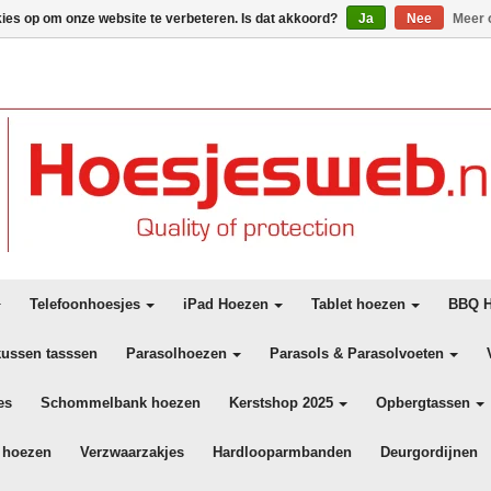
kies op om onze website te verbeteren. Is dat akkoord?
Ja
Nee
Meer 
Telefoonhoesjes
iPad Hoezen
Tablet hoezen
BBQ H
kussen tasssen
Parasolhoezen
Parasols & Parasolvoeten
es
Schommelbank hoezen
Kerstshop 2025
Opbergtassen
 hoezen
Verzwaarzakjes
Hardlooparmbanden
Deurgordijnen