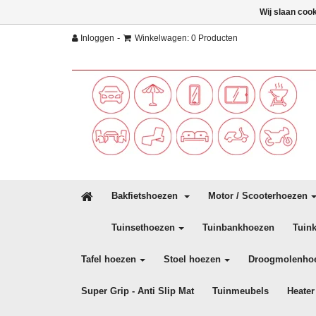
Wij slaan coo
-
Inloggen
Winkelwagen: 0 Producten
Bakfietshoezen
Motor / Scooterhoezen
Tuinsethoezen
Tuinbankhoezen
Tuin
Tafel hoezen
Stoel hoezen
Droogmolenho
Super Grip - Anti Slip Mat
Tuinmeubels
Heater