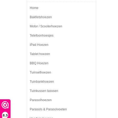
Home
Bakfietshoezen
Motor / Scooterhoezen
Telefoonhoesjes
iPad Hoezen
Tablet hoezen
BBQ Hoezen
Tuinsethoezen
Tuinbankhoezen
Tuinkussen tasssen
Parasolhoezen
Parasols & Parasolvoeten
8,5