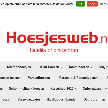
kies op om onze website te verbeteren. Is dat akkoord?
Ja
Nee
Meer 
Telefoonhoesjes
iPad Hoezen
Tablet hoezen
BBQ H
kussen tasssen
Parasolhoezen
Parasols & Parasolvoeten
es
Schommelbank hoezen
Kerstshop 2025
Opbergtassen
 hoezen
Verzwaarzakjes
Hardlooparmbanden
Deurgordijnen