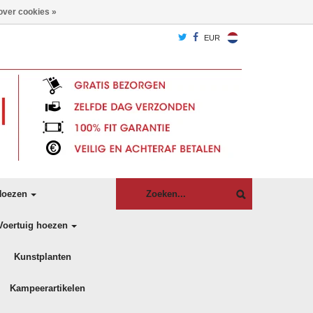
over cookies »
EUR
oezen
Voertuig hoezen
Kunstplanten
Kampeerartikelen