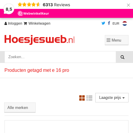
×
6313
Reviews
Wij slaan cookies op om onze website te verbeteren. Is dat akkoord?
Ja
8,5
Nee
Meer over cookies »
Inloggen
Winkelwagen
EUR
Producten getagd met e 16 pro
Laagste prijs