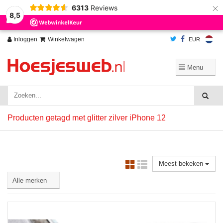
×
6313
Reviews
Wij slaan cookies op om onze website te verbeteren. Is dat akkoord?
Ja
8,5
Nee
Meer over cookies »
Inloggen
Winkelwagen
EUR
Producten getagd met glitter zilver iPhone 12
Meest bekeken