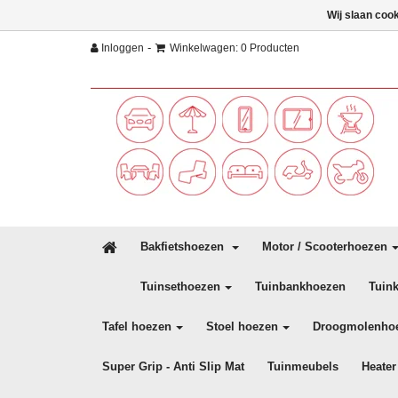
Wij slaan coo
-
Inloggen
Winkelwagen: 0 Producten
Bakfietshoezen
Motor / Scooterhoezen
Tuinsethoezen
Tuinbankhoezen
Tuin
Tafel hoezen
Stoel hoezen
Droogmolenho
Super Grip - Anti Slip Mat
Tuinmeubels
Heater