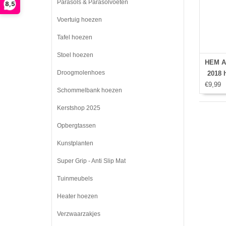
Parasols & Parasolvoeten
8,5
Voertuig hoezen
Tafel hoezen
Stoel hoezen
HEM Ap
Droogmolenhoes
2018 h
€9,99
hoes -
Schommelbank hoezen
Ipad
Ipad 
Kerstshop 2025
Gehe
Opbergtassen
Kunstplanten
Super Grip - Anti Slip Mat
Tuinmeubels
Heater hoezen
Verzwaarzakjes