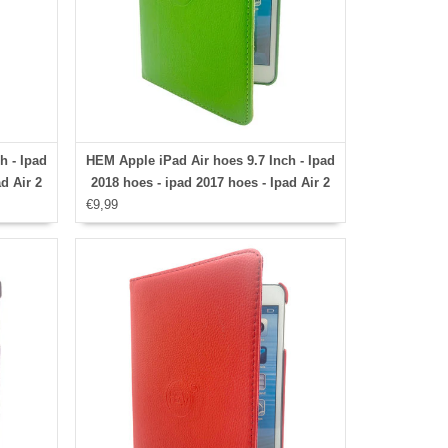
h - Ipad
HEM Apple iPad Air hoes 9.7 Inch - Ipad
d Air 2
2018 hoes - ipad 2017 hoes - Ipad Air 2
 case -
€9,99
hoes - Ipad Air hoesje - Ipad 9.7 case -
over -
Ipad 9.7 Autowake Draaibare Cover -
oze -
Ipad hoes 2017/2018 - Groen - Gehele
 voor
draaibare bescherming voor Ipad