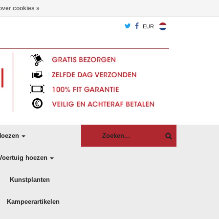
over cookies »
EUR
oezen
Voertuig hoezen
Kunstplanten
Kampeerartikelen