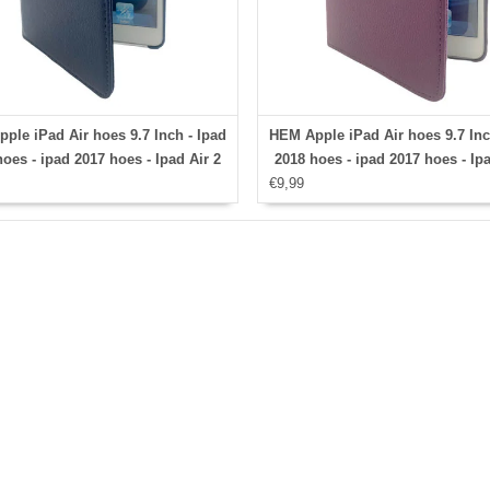
ple iPad Air hoes 9.7 Inch - Ipad
HEM Apple iPad Air hoes 9.7 Inc
oes - ipad 2017 hoes - Ipad Air 2
2018 hoes - ipad 2017 hoes - Ipa
 Ipad Air hoesje - Ipad 9.7 case -
€9,99
hoes - Ipad Air hoesje - Ipad 9.7
 9.7 Autowake Draaibare Cover -
Ipad 9.7 Autowake Draaibare C
hoes 2017/2018 - Donker Blauw -
Ipad hoes 2017/2018 - Paars - 
le draaibare bescherming voor
draaibare bescherming voor 
Ipad