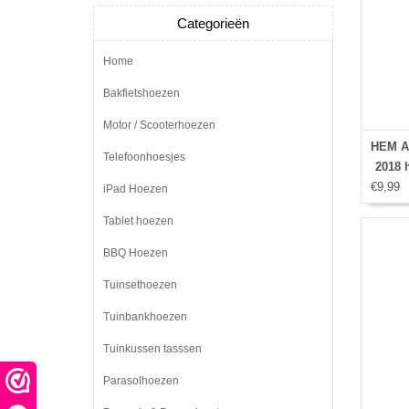
Categorieën
Home
Bakfietshoezen
Motor / Scooterhoezen
HEM Ap
Telefoonhoesjes
2018 h
€9,99
hoes -
iPad Hoezen
Ipad
Tablet hoezen
Ipad 
dra
BBQ Hoezen
Tuinsethoezen
Tuinbankhoezen
Tuinkussen tasssen
Parasolhoezen