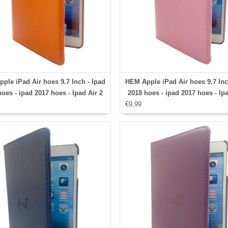
ple iPad Air hoes 9.7 Inch - Ipad
HEM Apple iPad Air hoes 9.7 Inc
oes - ipad 2017 hoes - Ipad Air 2
2018 hoes - ipad 2017 hoes - Ipa
 Ipad Air hoesje - Ipad 9.7 case -
€9,99
hoes - Ipad Air hoesje - Ipad 9.7
 9.7 Autowake Draaibare Cover -
Ipad 9.7 Autowake Draaibare C
hoes 2017/2018 - Oranje - Gehele
Ipad hoes 2017/2018 - Licht R
aibare bescherming voor Ipad
Gehele draaibare bescherming
Ipad