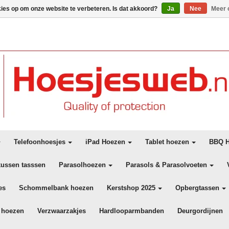
kies op om onze website te verbeteren. Is dat akkoord?
Ja
Nee
Meer 
Telefoonhoesjes
iPad Hoezen
Tablet hoezen
BBQ H
kussen tasssen
Parasolhoezen
Parasols & Parasolvoeten
es
Schommelbank hoezen
Kerstshop 2025
Opbergtassen
 hoezen
Verzwaarzakjes
Hardlooparmbanden
Deurgordijnen