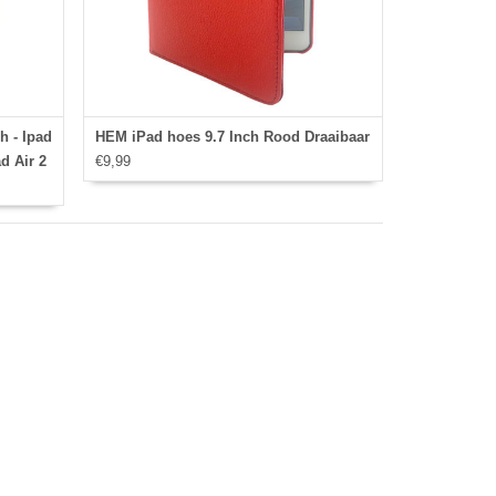
h - Ipad
HEM iPad hoes 9.7 Inch Rood Draaibaar
d Air 2
€9,99
 case -
over -
Gehele
Ipad