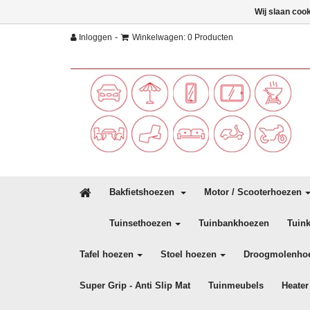
Wij slaan coo
-
Inloggen
Winkelwagen: 0 Producten
Bakfietshoezen
Motor / Scooterhoezen
Tuinsethoezen
Tuinbankhoezen
Tuin
Tafel hoezen
Stoel hoezen
Droogmolenho
Super Grip - Anti Slip Mat
Tuinmeubels
Heater