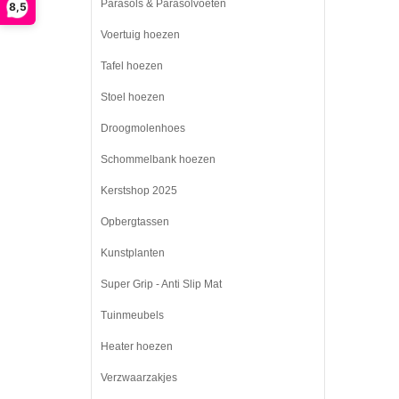
Parasols & Parasolvoeten
8,5
Voertuig hoezen
Tafel hoezen
Stoel hoezen
Droogmolenhoes
Schommelbank hoezen
Kerstshop 2025
Opbergtassen
Kunstplanten
Super Grip - Anti Slip Mat
Tuinmeubels
Heater hoezen
Verzwaarzakjes