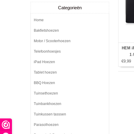
Categorieën
Home
Bakfietshoezen
Motor / Scooterhoezen
HEM iP
Telefoonhoesjes
1 
€9,99
iPad Hoezen
Tablet hoezen
BBQ Hoezen
Tuinsethoezen
Tuinbankhoezen
Tuinkussen tasssen
Parasolhoezen