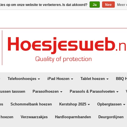
kies op om onze website te verbeteren. Is dat akkoord?
Ja
Nee
Meer 
Telefoonhoesjes
iPad Hoezen
Tablet hoezen
BBQ H
kussen tasssen
Parasolhoezen
Parasols & Parasolvoeten
es
Schommelbank hoezen
Kerstshop 2025
Opbergtassen
 hoezen
Verzwaarzakjes
Hardlooparmbanden
Deurgordijnen