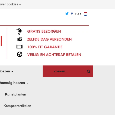
over cookies »
EUR
oezen
Voertuig hoezen
Kunstplanten
Kampeerartikelen