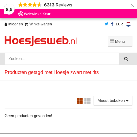
×
6313
Reviews
Wij slaan cookies op om onze website te verbeteren. Is dat akkoord?
Ja
8,5
Nee
Meer over cookies »
Inloggen
Winkelwagen
EUR
Producten getagd met Hoesje zwart met rits
Meest bekeken
Geen producten gevonden!