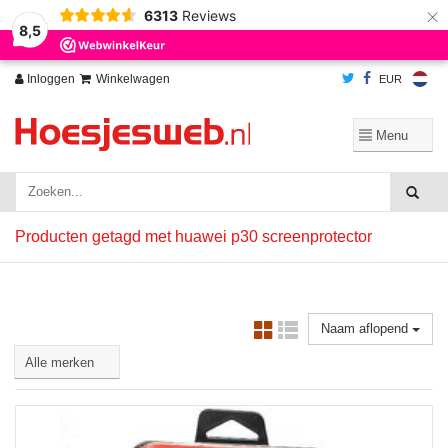
×
6313
Reviews
Wij slaan cookies op om onze website te verbeteren. Is dat akkoord?
Ja
8,5
Nee
Meer over cookies »
Inloggen
Winkelwagen
EUR
Producten getagd met huawei p30 screenprotector
Naam aflopend