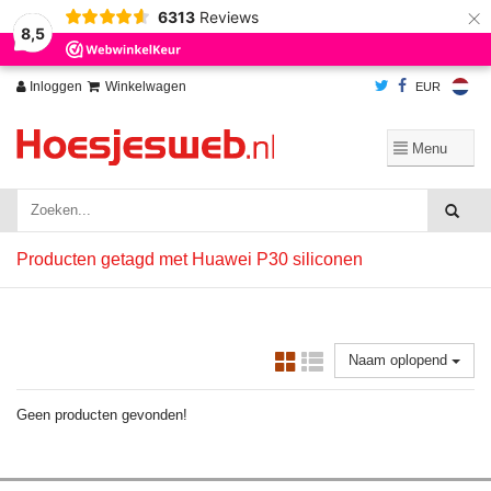
×
6313
Reviews
Wij slaan cookies op om onze website te verbeteren. Is dat akkoord?
Ja
8,5
Nee
Meer over cookies »
Inloggen
Winkelwagen
EUR
Producten getagd met Huawei P30 siliconen
Naam oplopend
Geen producten gevonden!