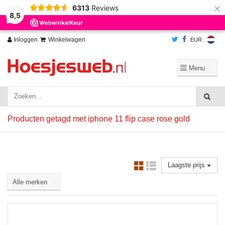
×
6313
Reviews
Wij slaan cookies op om onze website te verbeteren. Is dat akkoord?
Ja
8,5
Nee
Meer over cookies »
Inloggen
Winkelwagen
EUR
Producten getagd met iphone 11 flip case rose gold
Laagste prijs