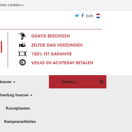
over cookies »
EUR
oezen
Voertuig hoezen
Kunstplanten
Kampeerartikelen