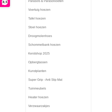
Parasols & Parasolvoeten
8,5
Voertuig hoezen
Tafel hoezen
Stoel hoezen
Droogmolenhoes
Schommelbank hoezen
Kerstshop 2025
Opbergtassen
Kunstplanten
Super Grip - Anti Slip Mat
Tuinmeubels
Heater hoezen
Verzwaarzakjes