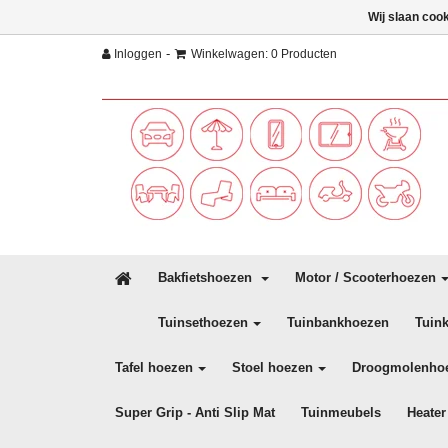
Wij slaan coo
-
Inloggen
Winkelwagen: 0 Producten
Bakfietshoezen
Motor / Scooterhoezen
Tuinsethoezen
Tuinbankhoezen
Tuin
Tafel hoezen
Stoel hoezen
Droogmolenho
Super Grip - Anti Slip Mat
Tuinmeubels
Heater