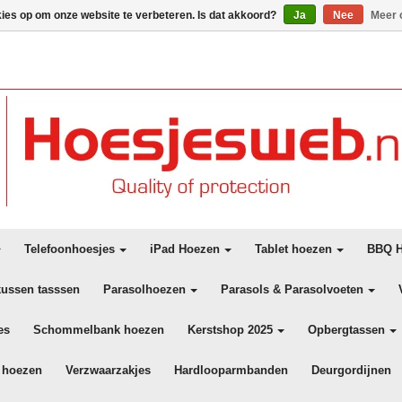
kies op om onze website te verbeteren. Is dat akkoord?
Ja
Nee
Meer 
Telefoonhoesjes
iPad Hoezen
Tablet hoezen
BBQ H
kussen tasssen
Parasolhoezen
Parasols & Parasolvoeten
es
Schommelbank hoezen
Kerstshop 2025
Opbergtassen
 hoezen
Verzwaarzakjes
Hardlooparmbanden
Deurgordijnen