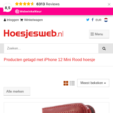
×
6313
Reviews
Wij slaan cookies op om onze website te verbeteren. Is dat akkoord?
Ja
8,5
Nee
Meer over cookies »
Inloggen
Winkelwagen
EUR
Producten getagd met iPhone 12 Mini Rood hoesje
Meest bekeken