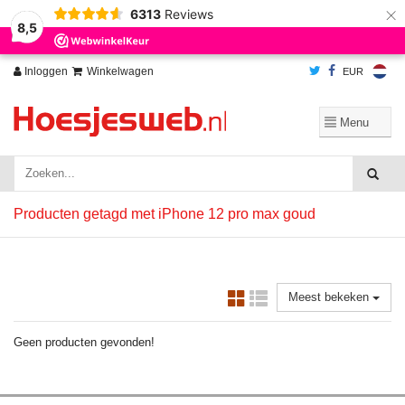
×
6313
Reviews
Wij slaan cookies op om onze website te verbeteren. Is dat akkoord?
Ja
8,5
Nee
Meer over cookies »
Inloggen
Winkelwagen
EUR
Producten getagd met iPhone 12 pro max goud
Meest bekeken
Geen producten gevonden!