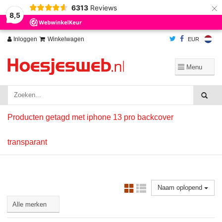
×
6313
Reviews
Wij slaan cookies op om onze website te verbeteren. Is dat akkoord?
Ja
8,5
Nee
Meer over cookies »
Inloggen
Winkelwagen
EUR
Producten getagd met iphone 13 pro backcover
transparant
Naam oplopend