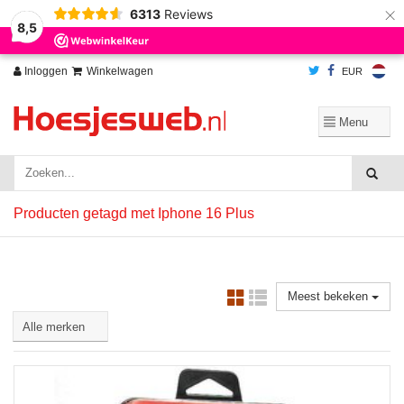
×
6313
Reviews
Wij slaan cookies op om onze website te verbeteren. Is dat akkoord?
Ja
8,5
Nee
Meer over cookies »
Inloggen
Winkelwagen
EUR
Producten getagd met Iphone 16 Plus
Meest bekeken