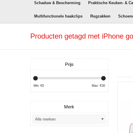
Schaduw & Bescherming
Praktische Keuken- & C
Multifunctionele haakclips
Rugzakken
Schoen
Producten getagd met iPhone g
Prijs
Min: €
0
Max: €
30
Merk