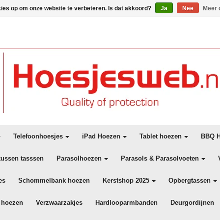
kies op om onze website te verbeteren. Is dat akkoord?
Ja
Nee
Meer 
Telefoonhoesjes
iPad Hoezen
Tablet hoezen
BBQ H
kussen tasssen
Parasolhoezen
Parasols & Parasolvoeten
es
Schommelbank hoezen
Kerstshop 2025
Opbergtassen
 hoezen
Verzwaarzakjes
Hardlooparmbanden
Deurgordijnen