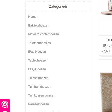
Categorieën
Home
Bakfietshoezen
Motor / Scooterhoezen
HEM
Telefoonhoesjes
iPhon
€7,60
iPad Hoezen
Tablet hoezen
BBQ Hoezen
Tuinsethoezen
Tuinbankhoezen
Tuinkussen tasssen
Parasolhoezen