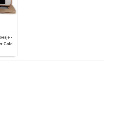
esje -
er Gold