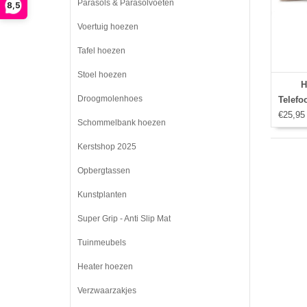
Parasols & Parasolvoeten
8,5
Voertuig hoezen
Tafel hoezen
Stoel hoezen
H
Droogmolenhoes
Telefo
€25,95
Schommelbank hoezen
Kerstshop 2025
Opbergtassen
Kunstplanten
Super Grip - Anti Slip Mat
Tuinmeubels
Heater hoezen
Verzwaarzakjes