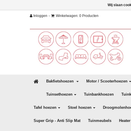
Wij slaan coo
-
Inloggen
Winkelwagen: 0 Producten
Bakfietshoezen
Motor / Scooterhoezen
Tuinsethoezen
Tuinbankhoezen
Tuin
Tafel hoezen
Stoel hoezen
Droogmolenho
Super Grip - Anti Slip Mat
Tuinmeubels
Heater