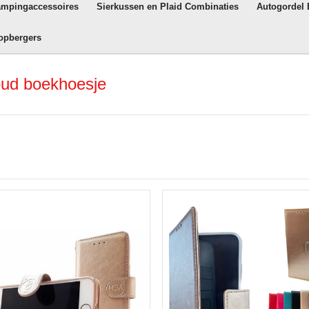
ampingaccessoires
Sierkussen en Plaid Combinaties
Autogordel
opbergers
oud boekhoesje