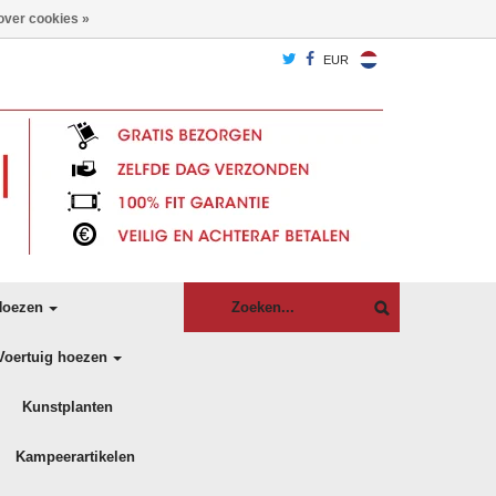
over cookies »
EUR
oezen
Voertuig hoezen
Kunstplanten
Kampeerartikelen