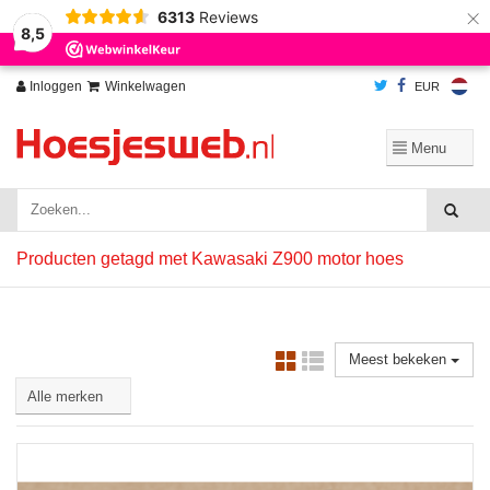
×
6313
Reviews
Wij slaan cookies op om onze website te verbeteren. Is dat akkoord?
Ja
8,5
Nee
Meer over cookies »
Inloggen
Winkelwagen
EUR
Producten getagd met Kawasaki Z900 motor hoes
Meest bekeken