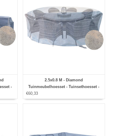
nd
2.5x0.8 M - Diamond
esset -
Tuinmeubelhoesset - Tuinsethoesset -
kkoord,
€60,33
Hoes met
stormbanden,aantrekkoord,antislip en
afwaterings HOCCIE