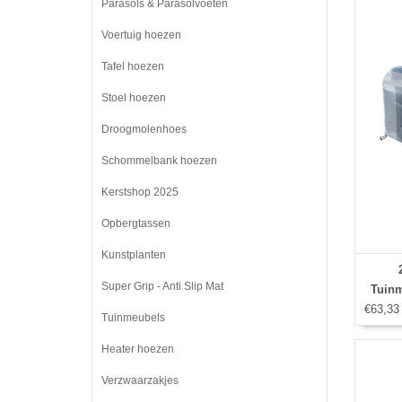
Parasols & Parasolvoeten
Voertuig hoezen
Tafel hoezen
Stoel hoezen
Droogmolenhoes
Schommelbank hoezen
Kerstshop 2025
Opbergtassen
Kunstplanten
Super Grip - Anti Slip Mat
Tuinm
€63,33
Tuinmeubels
storm
Heater hoezen
Verzwaarzakjes