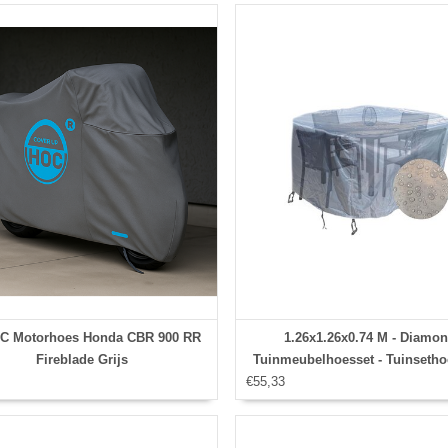
C Motorhoes Honda CBR 900 RR
1.26x1.26x0.74 M - Diamo
Fireblade Grijs
Tuinmeubelhoesset - Tuinsetho
€55,33
Hoes met
stormbanden,aantrekkoord,anti
afwaterings HOCCIE