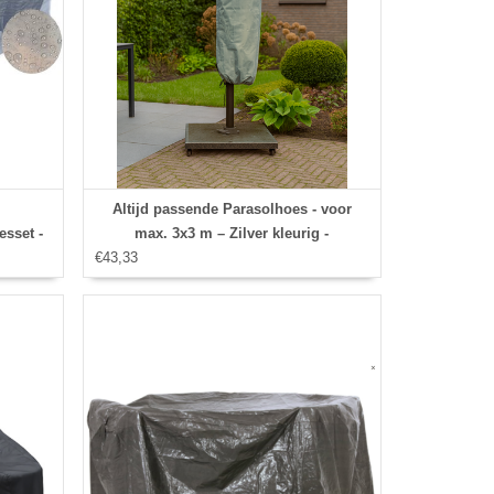
Altijd passende Parasolhoes - voor
esset -
max. 3x3 m – Zilver kleurig -
€43,33
Parasolhoes voor Stokparasol /
slip en
Parasolhoes met rits en stok