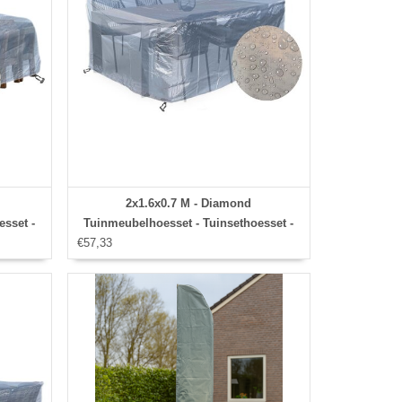
2x1.6x0.7 M - Diamond
esset -
Tuinmeubelhoesset - Tuinsethoesset -
€57,33
Hoes met
slip en
stormbanden,aantrekkoord,antislip en
afwaterings HOCCIE