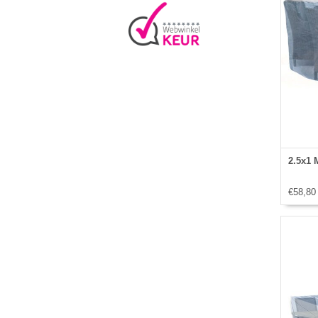
2.5x1 
€58,80
storm