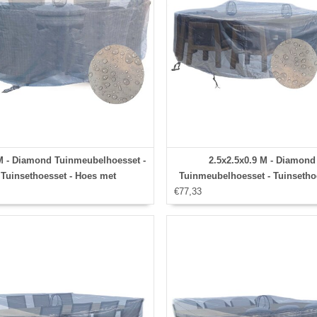
M - Diamond Tuinmeubelhoesset -
2.5x2.5x0.9 M - Diamond
Tuinsethoesset - Hoes met
Tuinmeubelhoesset - Tuinsetho
banden,aantrekkoord,antislip en
€77,33
Hoes met
afwaterings HOCCIE
stormbanden,aantrekkoord,anti
afwaterings HOCCIE