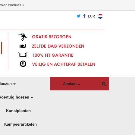
over cookies »
EUR
oezen
Voertuig hoezen
Kunstplanten
Kampeerartikelen