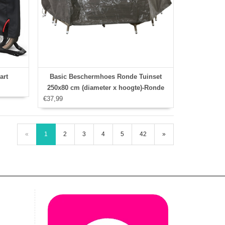
art
Basic Beschermhoes Ronde Tuinset
250x80 cm (diameter x hoogte)-Ronde
€37,99
tuinsethoes Grijs
«
1
2
3
4
5
42
»