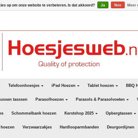
kies op om onze website te verbeteren. Is dat akkoord?
Ja
Nee
Meer 
Telefoonhoesjes
iPad Hoezen
Tablet hoezen
BBQ H
kussen tasssen
Parasolhoezen
Parasols & Parasolvoeten
es
Schommelbank hoezen
Kerstshop 2025
Opbergtassen
 hoezen
Verzwaarzakjes
Hardlooparmbanden
Deurgordijnen