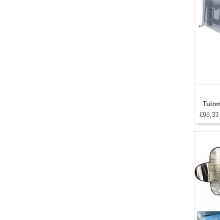
Tuinm
€98,33
storm