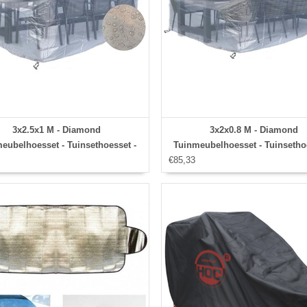
3x2.5x1 M - Diamond
3x2x0.8 M - Diamond
eubelhoesset - Tuinsethoesset -
Tuinmeubelhoesset - Tuinsetho
Hoes met
€85,33
Hoes met
banden,aantrekkoord,antislip en
stormbanden,aantrekkoord,anti
afwaterings HOCCIE
afwaterings HOCCIE