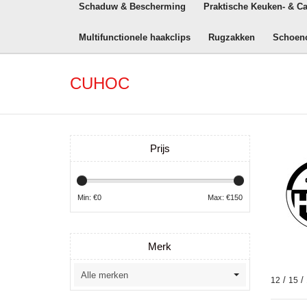
Schaduw & Bescherming
Praktische Keuken- & C
Multifunctionele haakclips
Rugzakken
Schoen
CUHOC
Prijs
Min: €
0
Max: €
150
Merk
/
/
12
15