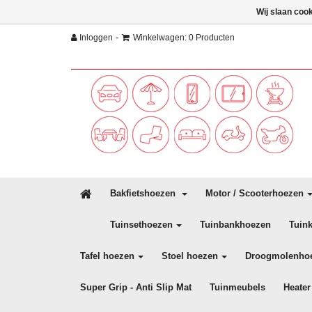
Wij slaan coo
-
Inloggen
Winkelwagen: 0 Producten
Bakfietshoezen
Motor / Scooterhoezen
Tuinsethoezen
Tuinbankhoezen
Tuin
Tafel hoezen
Stoel hoezen
Droogmolenho
Super Grip - Anti Slip Mat
Tuinmeubels
Heater