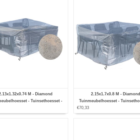
2.13x1.32x0.74 M - Diamond
2.15x1.7x0.8 M - Diamon
eubelhoesset - Tuinsethoesset -
Tuinmeubelhoesset - Tuinsetho
Hoes met
€70,33
Hoes met
banden,aantrekkoord,antislip en
stormbanden,aantrekkoord,anti
afwaterings HOCCIE
afwaterings HOCCIE