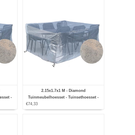
d
2.15x1.7x1 M - Diamond
esset -
Tuinmeubelhoesset - Tuinsethoesset -
€74,33
Hoes met
slip en
stormbanden,aantrekkoord,antislip en
afwaterings HOCCIE