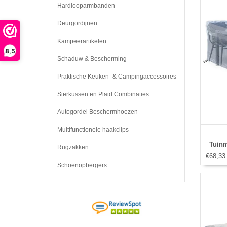
Hardlooparmbanden
Deurgordijnen
Kampeerartikelen
8,5
Schaduw & Bescherming
Praktische Keuken- & Campingaccessoires
Sierkussen en Plaid Combinaties
Autogordel Beschermhoezen
Multifunctionele haakclips
Tuinm
Rugzakken
€68,33
Schoenopbergers
storm