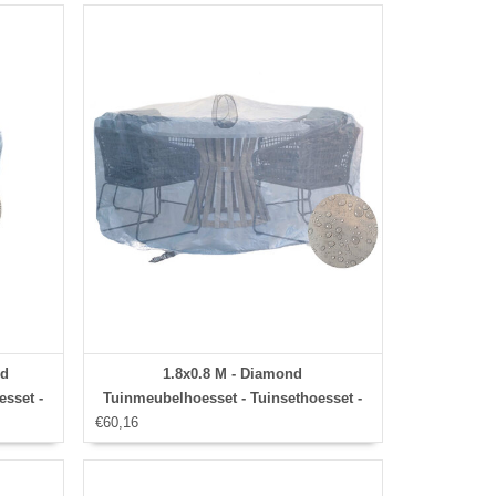
nd
1.8x0.8 M - Diamond
esset -
Tuinmeubelhoesset - Tuinsethoesset -
€60,16
Hoes met
slip en
stormbanden,aantrekkoord,antislip en
afwaterings HOCCIE