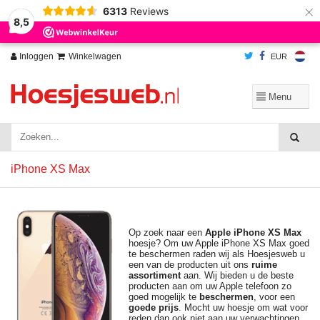
×
6313
Reviews
Wij slaan cookies op om onze website te verbeteren. Is dat akkoord?
Ja
8,5
Nee
Meer over cookies »
Inloggen
Winkelwagen
EUR
iPhone XS Max
Op zoek naar een
Apple iPhone XS
Max
hoesje? Om uw Apple iPhone XS Max goed
te beschermen raden wij als Hoesjesweb u
een van de producten uit ons
ruime
assortiment
aan. Wij bieden u de beste
producten aan om uw Apple telefoon zo
goed mogelijk te
beschermen
, voor een
goede prijs
. Mocht uw hoesje om wat voor
reden dan ook niet aan uw verwachtingen