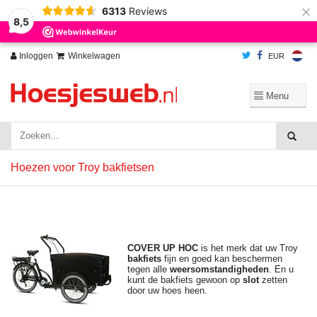
×
6313
Reviews
Wij slaan cookies op om onze website te verbeteren. Is dat akkoord?
Ja
8,5
Nee
Meer over cookies »
Inloggen
Winkelwagen
EUR
Hoezen voor Troy bakfietsen
COVER UP HOC
is het merk dat uw Troy
bakfiets
fijn en goed kan beschermen
tegen alle
weersomstandigheden
. En u
kunt de bakfiets gewoon op
slot
zetten
door uw hoes heen.