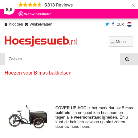
×
6313
Reviews
Wij slaan cookies op om onze website te verbeteren. Is dat akkoord?
Ja
8,5
Nee
Meer over cookies »
Inloggen
Winkelwagen
EUR
Hoezen voor Bimas bakfietsen
COVER UP HOC
is het merk dat uw Bimas
bakfiets
fijn en goed kan beschermen
tegen alle
weersomstandigheden
. En u
kunt de bakfiets gewoon op
slot
zetten
door uw hoes heen.