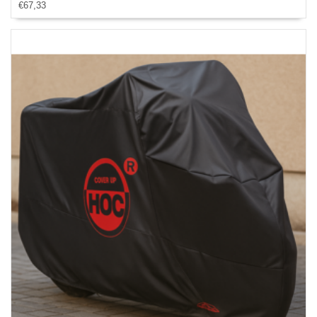
€67,33