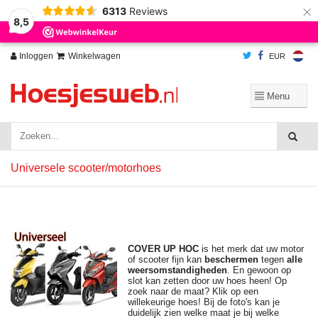
×
6313
Reviews
Wij slaan cookies op om onze website te verbeteren. Is dat akkoord?
Ja
8,5
Nee
Meer over cookies »
Inloggen
Winkelwagen
EUR
Universele scooter/motorhoes
COVER UP HOC
is het merk dat uw motor
of scooter fijn kan
beschermen
tegen
alle
weersomstandigheden
. En gewoon op
slot kan zetten door uw hoes heen! Op
zoek naar de maat? Klik op een
willekeurige hoes! Bij de foto's kan je
duidelijk zien welke maat je bij welke