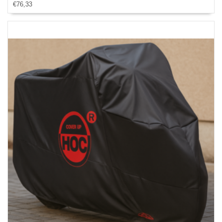
€76,33