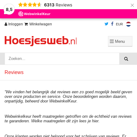
×
6313
Reviews
Wij slaan cookies op om onze website te verbeteren. Is dat akkoord?
Ja
8,5
Nee
Meer over cookies »
Inloggen
Winkelwagen
EUR
Reviews
“We vinden het belangrijk dat reviews een zo goed mogelijk beeld geven
over onze producten en service. Onze beoordelingen worden daarom,
onpartijdig, beheerd door
WebwinkelKeur.
Webwinkelkeur heeft maatregelen getroffen om de echtheid van reviews
te garanderen. Welke maatregelen dit zijn lees je
hier.
Onze klanten worden niet beloond voor het schrijven van reviews. Er