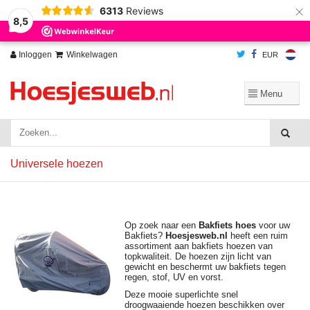
×
6313
Reviews
Wij slaan cookies op om onze website te verbeteren. Is dat akkoord?
Ja
8,5
Nee
Meer over cookies »
Inloggen
Winkelwagen
EUR
Universele hoezen
Op zoek naar een
Bakfiets hoes
voor uw
Bakfiets?
Hoesjesweb.nl
heeft een ruim
assortiment aan bakfiets hoezen van
topkwaliteit. De hoezen zijn licht van
gewicht en beschermt uw bakfiets tegen
regen, stof, UV en vorst.
Deze mooie superlichte snel
droogwaaiende hoezen beschikken over