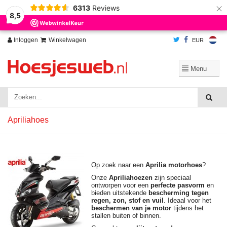
×
6313
Reviews
Wij slaan cookies op om onze website te verbeteren. Is dat akkoord?
Ja
8,5
Nee
Meer over cookies »
Inloggen
Winkelwagen
EUR
Apriliahoes
Op zoek naar een
Aprilia motorhoes
?
Onze
Apriliahoezen
zijn speciaal
ontworpen voor een
perfecte pasvorm
en
bieden uitstekende
bescherming tegen
regen, zon, stof en vuil
. Ideaal voor het
beschermen van je motor
tijdens het
stallen buiten of binnen.