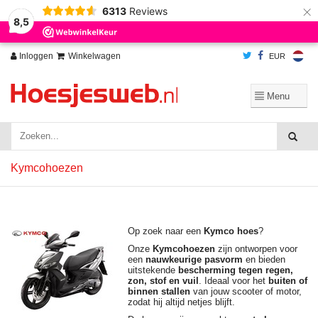
×
6313
Reviews
Wij slaan cookies op om onze website te verbeteren. Is dat akkoord?
Ja
8,5
Nee
Meer over cookies »
Inloggen
Winkelwagen
EUR
Kymcohoezen
Op zoek naar een
Kymco hoes
?
Onze
Kymcohoezen
zijn ontworpen voor
een
nauwkeurige pasvorm
en bieden
uitstekende
bescherming tegen regen,
zon, stof en vuil
. Ideaal voor het
buiten of
binnen stallen
van jouw scooter of motor,
zodat hij altijd netjes blijft.