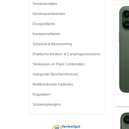
Verzwaarzakjes
Hardlooparmbanden
Deurgordijnen
Kampeerartikelen
Schaduw & Bescherming
Praktische Keuken- & Campingaccessoires
Sierkussen en Plaid Combinaties
Autogordel Beschermhoezen
Multifunctionele haakclips
Rugzakken
Schoenopbergers