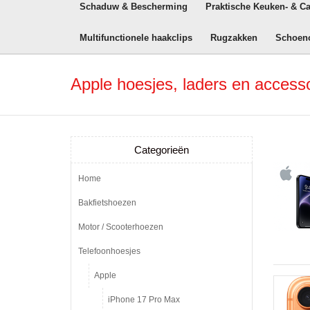
Schaduw & Bescherming
Praktische Keuken- & C
Multifunctionele haakclips
Rugzakken
Schoen
Apple hoesjes, laders en access
Categorieën
Home
Bakfietshoezen
Motor / Scooterhoezen
Telefoonhoesjes
Apple
iPhone 17 Pro Max