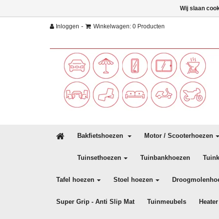
Wij slaan coo
-
Inloggen
Winkelwagen: 0 Producten
Bakfietshoezen
Motor / Scooterhoezen
Tuinsethoezen
Tuinbankhoezen
Tuin
Tafel hoezen
Stoel hoezen
Droogmolenho
Super Grip - Anti Slip Mat
Tuinmeubels
Heater