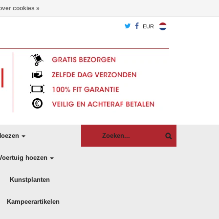
over cookies »
EUR
oezen
Voertuig hoezen
Kunstplanten
Kampeerartikelen