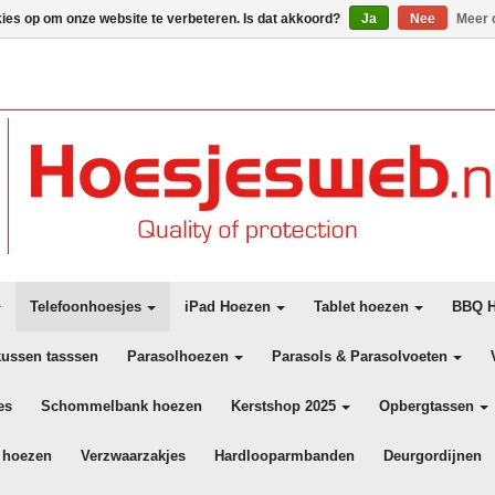
kies op om onze website te verbeteren. Is dat akkoord?
Ja
Nee
Meer 
Telefoonhoesjes
iPad Hoezen
Tablet hoezen
BBQ H
kussen tasssen
Parasolhoezen
Parasols & Parasolvoeten
es
Schommelbank hoezen
Kerstshop 2025
Opbergtassen
 hoezen
Verzwaarzakjes
Hardlooparmbanden
Deurgordijnen