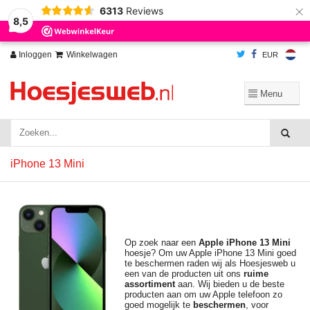
×
6313
Reviews
Wij slaan cookies op om onze website te verbeteren. Is dat akkoord?
Ja
8,5
Nee
Meer over cookies »
Inloggen
Winkelwagen
EUR
iPhone 13 Mini
Op zoek naar een
Apple iPhone 13 Mini
hoesje? Om uw Apple iPhone 13 Mini goed
te beschermen raden wij als Hoesjesweb u
een van de producten uit ons
ruime
assortiment
aan. Wij bieden u de beste
producten aan om uw Apple telefoon zo
goed mogelijk te
beschermen
, voor