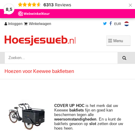
×
6313
Reviews
Wij slaan cookies op om onze website te verbeteren. Is dat akkoord?
Ja
8,5
Nee
Meer over cookies »
Inloggen
Winkelwagen
EUR
Hoezen voor Keewee bakfietsen
COVER UP HOC
is het merk dat uw
Keewee
bakfiets
fijn en goed kan
beschermen tegen alle
weersomstandigheden
. En u kunt de
bakfiets gewoon op
slot
zetten door uw
hoes heen.