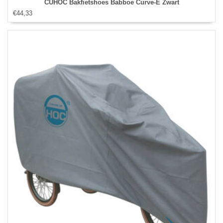
CUHOC Bakfietshoes Babboe Curve-E Zwart
€44,33