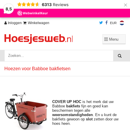
×
6313
Reviews
Wij slaan cookies op om onze website te verbeteren. Is dat akkoord?
Ja
8,5
Nee
Meer over cookies »
Inloggen
Winkelwagen
EUR
Hoezen voor Babboe bakfietsen
COVER UP HOC
is het merk dat uw
Babboe
bakfiets
fijn en goed kan
beschermen tegen alle
weersomstandigheden
. En u kunt de
bakfiets gewoon op
slot
zetten door uw
hoes heen.