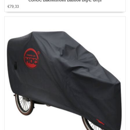
CUHOC Bakfietshoes Babboe Big-E Grijs
€79,33