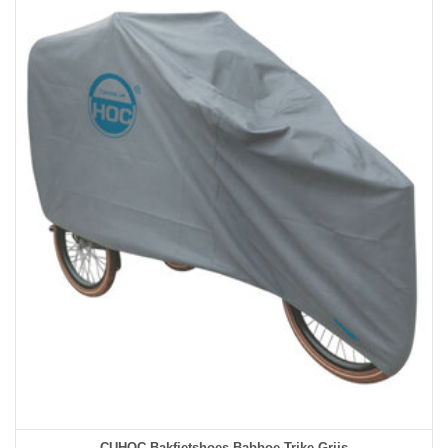
CUHOC Bakfietshoes Babboe Trike Grijs