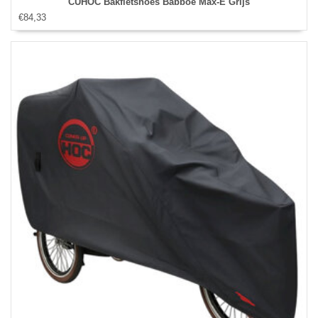
CUHOC Bakfietshoes Babboe Max-E Grijs
€84,33