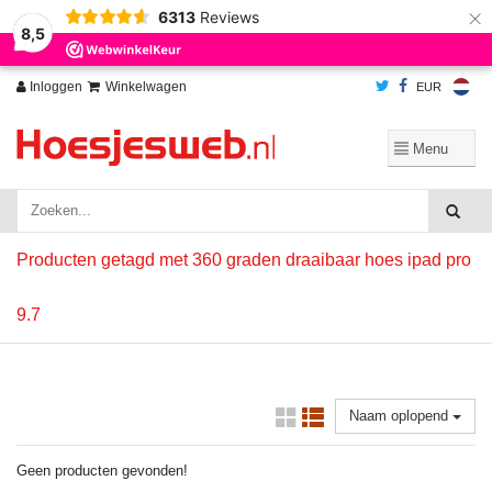
×
6313
Reviews
Wij slaan cookies op om onze website te verbeteren. Is dat akkoord?
Ja
8,5
Nee
Meer over cookies »
Inloggen
Winkelwagen
EUR
Producten getagd met 360 graden draaibaar hoes ipad pro
9.7
Naam oplopend
Geen producten gevonden!