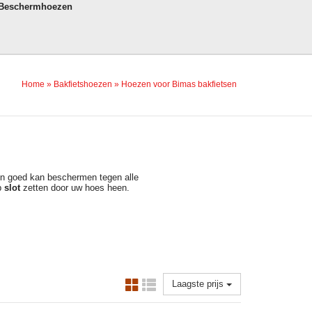
 Beschermhoezen
Home
»
Bakfietshoezen
»
Hoezen voor Bimas bakfietsen
en goed kan beschermen tegen alle
p
slot
zetten door uw hoes heen.
Laagste prijs