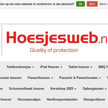
kies op om onze website te verbeteren. Is dat akkoord?
Ja
Nee
Meer 
Telefoonhoesjes
iPad Hoezen
Tablet hoezen
BBQ H
kussen tasssen
Parasolhoezen
Parasols & Parasolvoeten
es
Schommelbank hoezen
Kerstshop 2025
Opbergtassen
 hoezen
Verzwaarzakjes
Hardlooparmbanden
Deurgordijnen