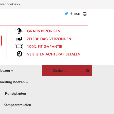
over cookies »
EUR
oezen
Voertuig hoezen
Kunstplanten
Kampeerartikelen