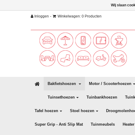
Wij slaan coo
-
Inloggen
Winkelwagen: 0 Producten
Bakfietshoezen
Motor / Scooterhoezen
Tuinsethoezen
Tuinbankhoezen
Tuin
Tafel hoezen
Stoel hoezen
Droogmolenho
Super Grip - Anti Slip Mat
Tuinmeubels
Heater