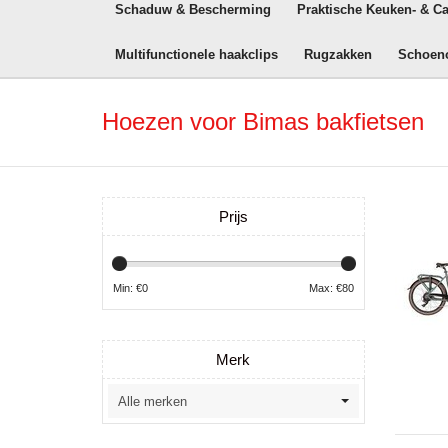
Schaduw & Bescherming
Praktische Keuken- & C
Multifunctionele haakclips
Rugzakken
Schoen
Hoezen voor Bimas bakfietsen
Prijs
Min: €
0
Max: €
80
Merk